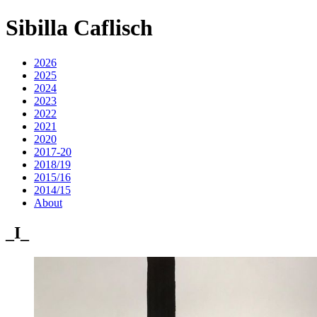
Sibilla Caflisch
2026
2025
2024
2023
2022
2021
2020
2017-20
2018/19
2015/16
2014/15
About
_I_