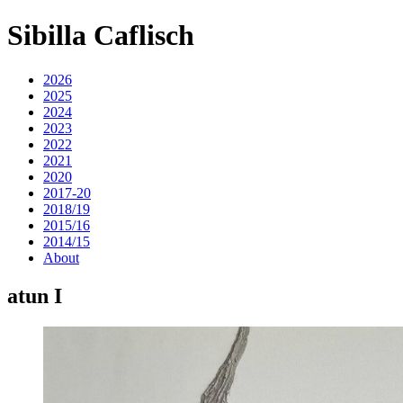
Sibilla Caflisch
2026
2025
2024
2023
2022
2021
2020
2017-20
2018/19
2015/16
2014/15
About
atun I