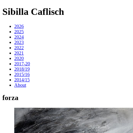
Sibilla Caflisch
2026
2025
2024
2023
2022
2021
2020
2017-20
2018/19
2015/16
2014/15
About
forza