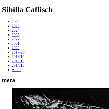
Sibilla Caflisch
2026
2025
2024
2023
2022
2021
2020
2017-20
2018/19
2015/16
2014/15
About
meza