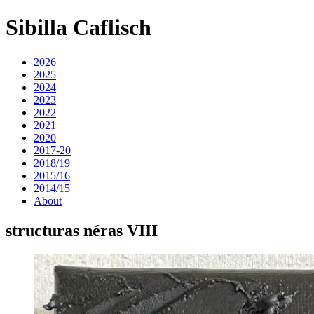
Sibilla Caflisch
2026
2025
2024
2023
2022
2021
2020
2017-20
2018/19
2015/16
2014/15
About
structuras néras VIII