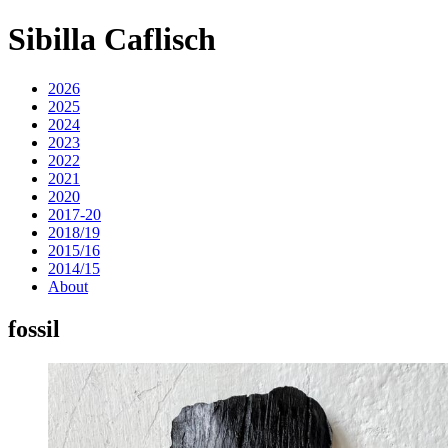
Sibilla Caflisch
2026
2025
2024
2023
2022
2021
2020
2017-20
2018/19
2015/16
2014/15
About
fossil