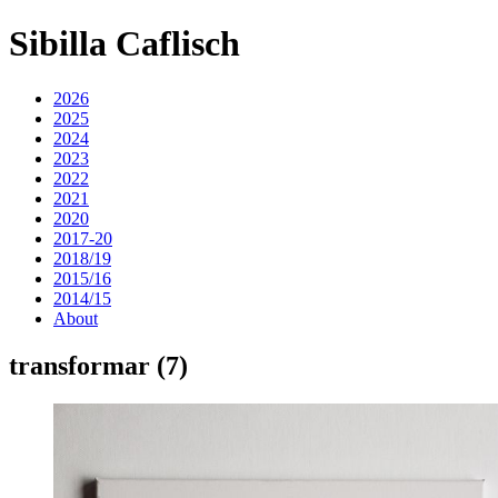
Sibilla Caflisch
2026
2025
2024
2023
2022
2021
2020
2017-20
2018/19
2015/16
2014/15
About
transformar (7)