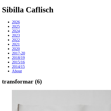
Sibilla Caflisch
2026
2025
2024
2023
2022
2021
2020
2017-20
2018/19
2015/16
2014/15
About
transformar (6)