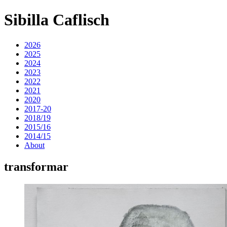
Sibilla Caflisch
2026
2025
2024
2023
2022
2021
2020
2017-20
2018/19
2015/16
2014/15
About
transformar