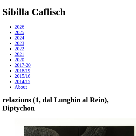
Sibilla Caflisch
2026
2025
2024
2023
2022
2021
2020
2017-20
2018/19
2015/16
2014/15
About
relaziuns (1, dal Lunghin al Rein),
Diptychon