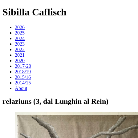
Sibilla Caflisch
2026
2025
2024
2023
2022
2021
2020
2017-20
2018/19
2015/16
2014/15
About
relaziuns (3, dal Lunghin al Rein)