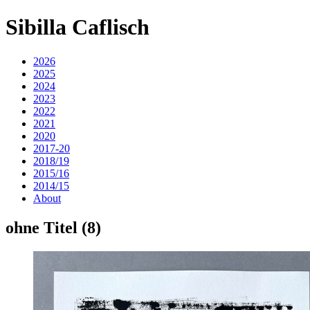
Sibilla Caflisch
2026
2025
2024
2023
2022
2021
2020
2017-20
2018/19
2015/16
2014/15
About
ohne Titel (8)