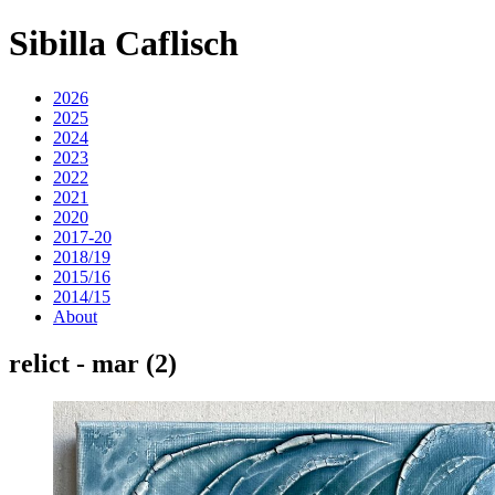
Sibilla Caflisch
2026
2025
2024
2023
2022
2021
2020
2017-20
2018/19
2015/16
2014/15
About
relict - mar (2)