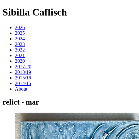
Sibilla Caflisch
2026
2025
2024
2023
2022
2021
2020
2017-20
2018/19
2015/16
2014/15
About
relict - mar