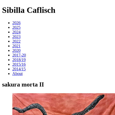
Sibilla Caflisch
2026
2025
2024
2023
2022
2021
2020
2017-20
2018/19
2015/16
2014/15
About
sakura morta II