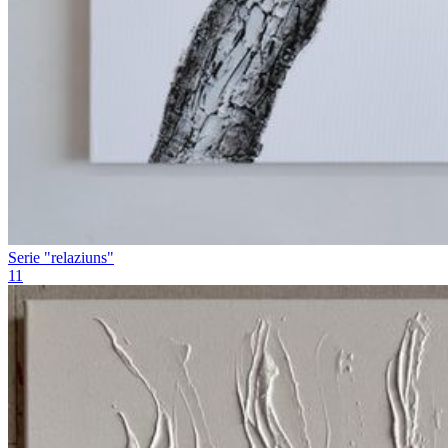
Serie "relaziuns"
11