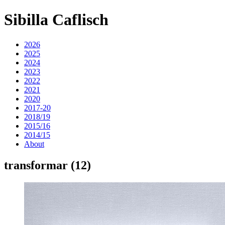
Sibilla Caflisch
2026
2025
2024
2023
2022
2021
2020
2017-20
2018/19
2015/16
2014/15
About
transformar (12)