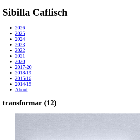
Sibilla Caflisch
2026
2025
2024
2023
2022
2021
2020
2017-20
2018/19
2015/16
2014/15
About
transformar (12)