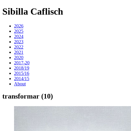
Sibilla Caflisch
2026
2025
2024
2023
2022
2021
2020
2017-20
2018/19
2015/16
2014/15
About
transformar (10)