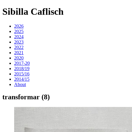
Sibilla Caflisch
2026
2025
2024
2023
2022
2021
2020
2017-20
2018/19
2015/16
2014/15
About
transformar (8)