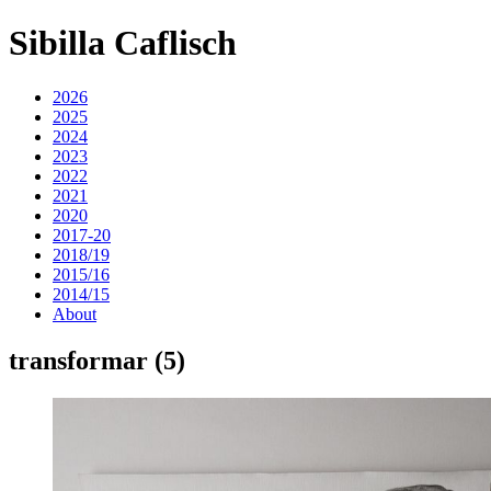
Sibilla Caflisch
2026
2025
2024
2023
2022
2021
2020
2017-20
2018/19
2015/16
2014/15
About
transformar (5)