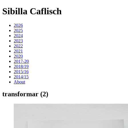
Sibilla Caflisch
2026
2025
2024
2023
2022
2021
2020
2017-20
2018/19
2015/16
2014/15
About
transformar (2)